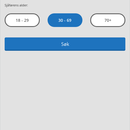
Sjåførens alder:
30 - 69
18 - 29
70+
Søk