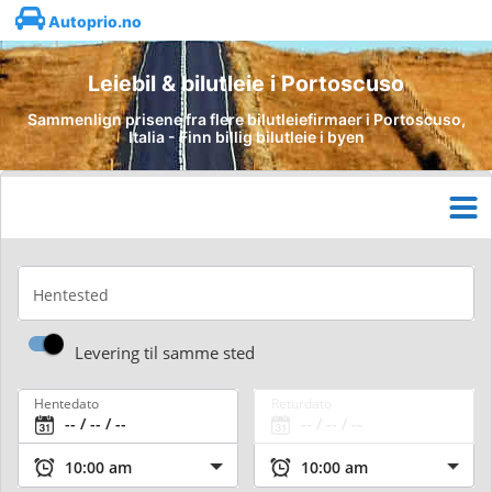
Autoprio.no
Leiebil & bilutleie i Portoscuso
Sammenlign prisene fra flere bilutleiefirmaer i Portoscuso,
Italia - Finn billig bilutleie i byen
Hentested
Levering til samme sted
Hentedato
Returdato