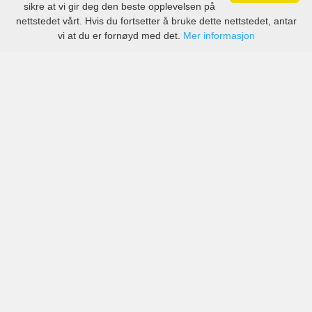
sikre at vi gir deg den beste opplevelsen på
nettstedet vårt. Hvis du fortsetter å bruke dette nettstedet, antar
vi at du er fornøyd med det.
Mer informasjon
Priser fra anerkjente selskaper, men også små lokale
selskaper i Quartu Sant'Elena