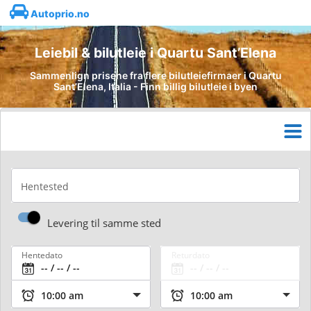
Autoprio.no
Leiebil & bilutleie i Quartu Sant’Elena
Sammenlign prisene fra flere bilutleiefirmaer i Quartu
Sant’Elena, Italia - Finn billig bilutleie i byen
Hentested
Levering til samme sted
Hentedato
Returdato