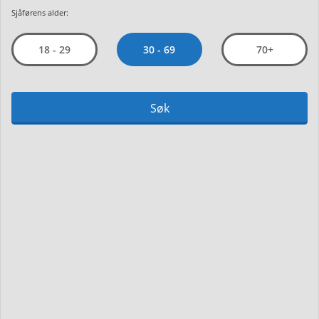
Sjåførens alder:
30 - 69
18 - 29
70+
Søk