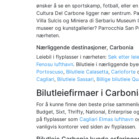
ønsker å se en sportskamp, fotball, eller en
Cultura Del Carbone ligger nær sentrum. P
Villa Sulcis og Miniera di Serbariu Museum
museer og kunstgallerier? Parrocchia San Po
nærheten.
Nærliggende destinasjoner, Carbonia
Leiebil i flyplasser i nærheten:
Søk etter leie
Fenosu lufthavn
. Bilutleie i nærliggende bye
Portoscuso
,
Bilutleie Calasetta
,
Carloforte
Cagliari
,
Bilutleie Sassari
,
Billige bilutleie Q
Bilutleiefirmaer i Carbonia
For å kunne finne den beste prise sammenlig
Budget, Sixt, Thrifty, National, Enterprise 
på flyplasser som
Cagliari Elmas lufthavn
o
vanligvis kontorer ved siden av flyplassen.
Bilutleie Carbonia kunde erfaringe