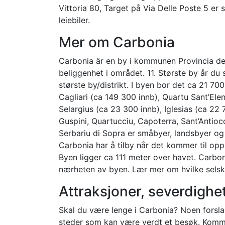
Vittoria 80, Target på Via Delle Poste 5 er 
leiebiler.
Mer om Carbonia
Carbonia är en by i kommunen Provincia de
beliggenhet i området. 11. Største by år du 
største by/distrikt. I byen bor det ca 21 70
Cagliari (ca 149 300 innb), Quartu Sant’Ele
Selargius (ca 23 300 innb), Iglesias (ca 22
Guspini, Quartucciu, Capoterra, Sant’Antioco
Serbariu di Sopra er småbyer, landsbyer o
Carbonia har å tilby når det kommer til oppl
Byen ligger ca 111 meter over havet. Carbon
nærheten av byen. Lær mer om hvilke selsk
Attraksjoner, severdighet
Skal du være lenge i Carbonia? Noen forslag 
steder som kan være verdt et besøk. Kommu