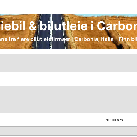
iebil & bilutleie i Carbo
fra flere bilutleiefirmaer i Carbonia, Italia - Finn bil