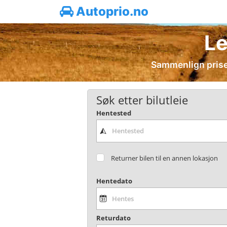
Autoprio.no
Le
Sammenlign prisene 
Søk etter bilutleie
Hentested
Returner bilen til en annen lokasjon
Hentedato
Returdato