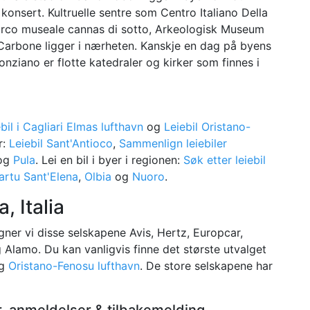
 konsert. Kultruelle sentre som Centro Italiano Della
arco museale cannas di sotto, Arkeologisk Museum
 Carbone ligger i nærheten. Kanskje en dag på byens
nziano er flotte katedraler og kirker som finnes i
bil i Cagliari Elmas lufthavn
og
Leiebil Oristano-
r:
Leiebil Sant'Antioco
,
Sammenlign leiebiler
og
Pula
. Lei en bil i byer i regionen:
Søk etter leiebil
uartu Sant'Elena
,
Olbia
og
Nuoro
.
, Italia
ner vi disse selskapene Avis, Hertz, Europcar,
og Alamo. Du kan vanligvis finne det største utvalget
g
Oristano-Fenosu lufthavn
. De store selskapene har
r, anmeldelser & tilbakemelding