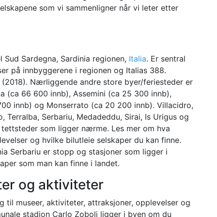
selskapene som vi sammenligner når vi leter etter
l Sud Sardegna, Sardinia regionen,
Italia
. Er sentral
ser på innbyggerene i regionen og Italias 388.
0 (2018). Nærliggende andre store byer/feriesteder er
na (ca 66 600 innb), Assemini (ca 25 300 innb),
 700 innb) og Monserrato (ca 20 200 innb). Villacidro,
, Terralba, Serbariu, Medadeddu, Sirai, Is Urigus og
g tettsteder som ligger nærme. Les mer om hva
evelser og hvilke bilutleie selskaper du kan finne.
ia Serbariu er stopp og stasjoner som ligger i
aper som man kan finne i landet.
er og aktiviteter
til museer, aktiviteter, attraksjoner, opplevelser og
nale stadion Carlo Zoboli ligger i byen om du