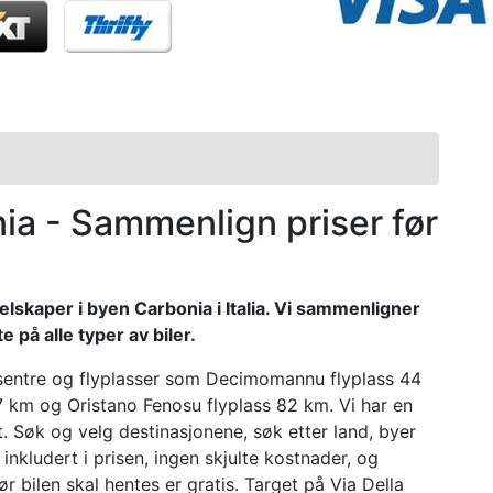
onia - Sammenlign priser før
elskaper i byen Carbonia i Italia. Vi sammenligner
 på alle typer av biler.
sesentre og flyplasser som Decimomannu flyplass 44
7 km og Oristano Fenosu flyplass 82 km. Vi har en
et. Søk og velg destinasjonene, søk etter land, byer
r inkludert i prisen, ingen skjulte kostnader, og
r bilen skal hentes er gratis. Target på Via Della