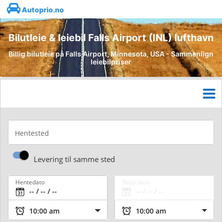
Autoprio.no
Bilutleie & leiebil Falls Airport (INL) lufthavn
Billig bilutleie på Falls Airport, Minnesota, USA - Sammenlign
leiebilpriser
Hentested
Levering til samme sted
Hentedato
Returdato