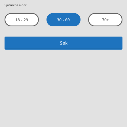
Sjåførens alder:
30 - 69
18 - 29
70+
Søk