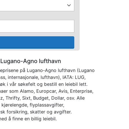
 i Lugano-Agno lufthavn
ieprisene på Lugano-Agno lufthavn (Lugano
s, internasjonale, lufthavn), IATA: LUG,
 i vår søkefelt og bestill en leiebil lett.
maer som Alamo, Europcar, Avis, Enterprise,
tz, Thrifty, Sixt, Budget, Dollar, osv. Alle
 kjørelengde, flyplassavgifter,
sk forsikring, skatter og avgifter.
d å finne en billig leiebil.