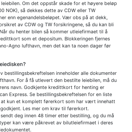
v leiebilen. Om det oppstår skade for et høyere beløp
000 NOK), så dekkes dette av CDW eller TW
mer enn egenandelsbeløpet. Vær obs på at dekk,
r forsikret av CDW og TW forsikringene, så du kan bli
. Når du henter bilen så kommer utleiefirmaet til å
edittkort som et depositum. Blokkeringen fjernes
gano-Agno lufthavn, men det kan ta noen dager før
leiedisken?
 bestillingsbekreftelsen inneholder alle dokumenter
avn. For å få utlevert den bestilte leiebilen, må du
ørerens navn. Godkjente kredittkort for henting er
can Express. Se bestillingsbekreftelsen for en liste
 at kun et komplett førerkort som har vært innehatt
 godkjent. Les mer om krav til førerkort.
sendt deg innen 48 timer etter bestilling, og du må
typer kan være påkrevet av bilutleiefirmaet i deres
leiedokumentet.