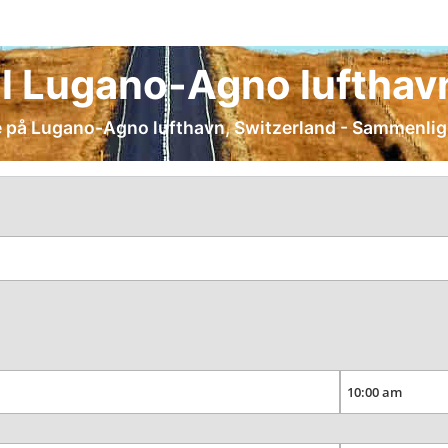
ebil Lugano-Agno lufthav
eie på Lugano-Agno lufthavn, Switzerland - Sammenlign