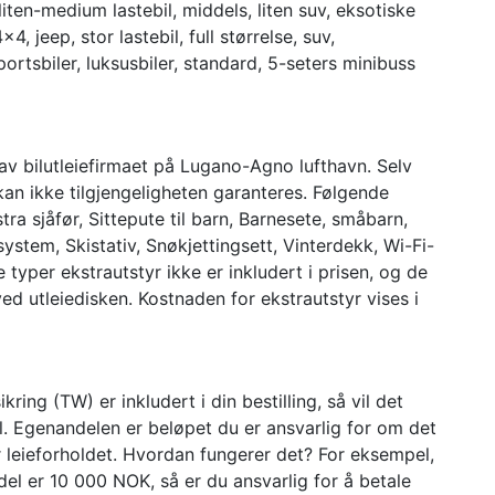
liten-medium lastebil, middels, liten suv, eksotiske
4, jeep, stor lastebil, full størrelse, suv,
portsbiler, luksusbiler, standard, 5-seters minibuss
av bilutleiefirmaet på Lugano-Agno lufthavn. Selv
 kan ikke tilgjengeligheten garanteres. Følgende
stra sjåfør, Sittepute til barn, Barnesete, småbarn,
ystem, Skistativ, Snøkjettingsett, Vinterdekk, Wi-Fi-
e typer ekstrautstyr ikke er inkludert i prisen, og de
ved utleiedisken. Kostnaden for ekstrautstyr vises i
ring (TW) er inkludert i din bestilling, så vil det
. Egenandelen er beløpet du er ansvarlig for om det
er leieforholdet. Hvordan fungerer det? For eksempel,
l er 10 000 NOK, så er du ansvarlig for å betale