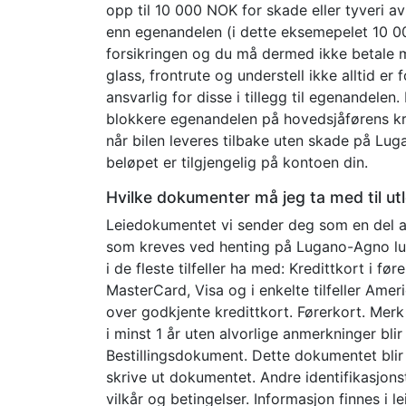
opp til 10 000 NOK for skade eller tyveri a
enn egenandelen (i dette eksemepelet 10 
forsikringen og du må dermed ikke betale 
glass, frontrute og understell ikke alltid e
ansvarlig for disse i tillegg til egenandelen
blokkere egenandelen på hovedsjåførens kr
når bilen leveres tilbake uten skade på Lu
beløpet er tilgjengelig på kontoen din.
Hvilke dokumenter må jeg ta med til ut
Leiedokumentet vi sender deg som en del av
som kreves ved henting på Lugano-Agno lufth
i de fleste tilfeller ha med: Kredittkort i f
MasterCard, Visa og i enkelte tilfeller Ameri
over godkjente kredittkort. Førerkort. Merk
i minst 1 år uten alvorlige anmerkninger blir
Bestillingsdokument. Dette dokumentet blir 
skrive ut dokumentet. Andre identifikasjons
vilkår og betingelser. Informasjon finnes i 