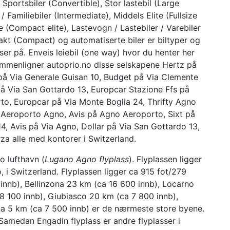
 Sportsbiler (Convertible), Stor lastebil (Large
/ Familiebiler (Intermediate), Middels Elite (Fullsize
ite (Compact elite), Lastevogn / Lastebiler / Varebiler
akt (Compact) og automatiserte biler er biltyper og
er på. Enveis leiebil (one way) hvor du henter her
 sammenligner autoprio.no disse selskapene Hertz på
på Via Generale Guisan 10, Budget på Via Clemente
 på Via San Gottardo 13, Europcar Stazione Ffs på
to, Europcar på Via Monte Boglia 24, Thrifty Agno
a Aeroporto Agno, Avis på Agno Aeroporto, Sixt på
4, Avis på Via Agno, Dollar på Via San Gottardo 13,
za alle med kontorer i Switzerland.
 lufthavn (
Lugano Agno flyplass
). Flyplassen ligger
, i Switzerland. Flyplassen ligger ca 915 fot/279
nnb), Bellinzona 23 km (ca 16 600 innb), Locarno
8 100 innb), Giubiasco 20 km (ca 7 800 innb),
a 5 km (ca 7 500 innb) er de nærmeste store byene.
Samedan Engadin flyplass er andre flyplasser i