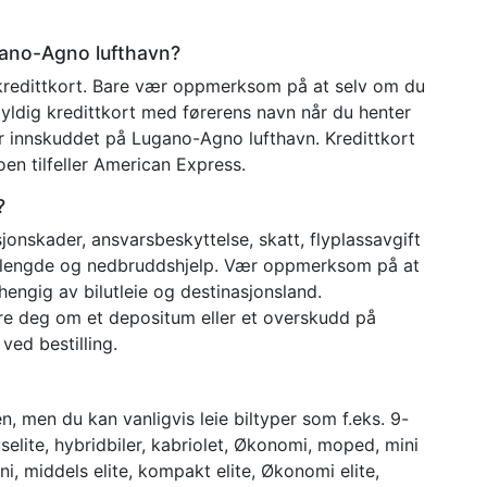
ugano-Agno lufthavn?
n kredittkort. Bare vær oppmerksom på at selv om du
yldig kredittkort med førerens navn når du henter
for innskuddet på Lugano-Agno lufthavn. Kredittkort
en tilfeller American Express.
?
lisjonskader, ansvarsbeskyttelse, skatt, flyplassavgift
elengde og nedbruddshjelp. Vær oppmerksom på at
engig av bilutleie og destinasjonsland.
re deg om et depositum eller et overskudd på
ved bestilling.
en, men du kan vanligvis leie biltyper som f.eks. 9-
suselite, hybridbiler, kabriolet, Økonomi, moped, mini
ini, middels elite, kompakt elite, Økonomi elite,