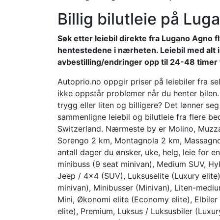
Billig bilutleie på Lu
Søk etter leiebil direkte fra Lugano Agno fl
hentestedene i nærheten. Leiebil med alt i
avbestilling/endringer opp til 24-48 timer f
Autoprio.no oppgir priser på leiebiler fra s
ikke oppstår problemer når du henter bilen
trygg eller liten og billigere? Det lønner se
sammenligne leiebil og bilutleie fra flere b
Switzerland. Nærmeste by er Molino, Muzz
Sorengo 2 km, Montagnola 2 km, Massagno
antall dager du ønsker, uke, helg, leie for en
minibuss (9 seat minivan), Medium SUV, Hybr
Jeep / 4×4 (SUV), Luksuselite (Luxury elite
minivan), Minibusser (Minivan), Liten-medi
Mini, Økonomi elite (Economy elite), Elbiler 
elite), Premium, Luksus / Luksusbiler (Luxur