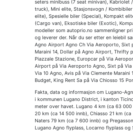
seters minibuss (7 seat minivan), Kabriolet /
truck), Mini elite, Stasjonsvogn / Kombibiler 
elite), Spesielle biler (Special), Kompakt el
(Cargo van), Eksotiske biler (Exotic), Komp
modeller som autoprio.no sammenligner pris
og leverer der. Når du ser etter en leiebil
Agno Airport Agno Ch Via Aeroporto, Sixt 
Maraini 14, Dollar på Agno Airport, Thrifty
Piazzale Stazione, Europcar på Via Aeropor
Airport på Via Aeroporto Agno, Sixt på Vi
Via 10 Agno, Avis på Via Clemente Maraini 1
Budget, King Rent Sa på Via Chiosso 15 Por
Fakta, data og informasjon om Lugano-Agno
i kommunen Lugano District, i kanton Ticino
meter over havet. Lugano 4 km (ca 63 000 i
20 km (ca 14 500 innb), Chiasso 21 km (ca 
Naters 79 km (ca 7 600 innb) og Pregasson
Lugano Agno flyplass, Locarno flyplass og 