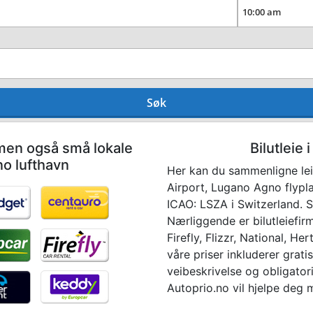
Søk
 men også små lokale
Bilutleie
o lufthavn
Her kan du sammenligne le
Airport, Lugano Agno flyplas
ICAO: LSZA i Switzerland. Søk
Nærliggende er bilutleiefir
Firefly, Flizzr, National, Her
våre priser inkluderer gratis
veibeskrivelse og obligatori
Autoprio.no vil hjelpe deg me