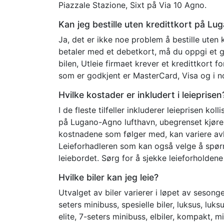
Piazzale Stazione, Sixt på Via 10 Agno.
Kan jeg bestille uten kredittkort på L
Ja, det er ikke noe problem å bestille ute
betaler med et debetkort, må du oppgi et g
bilen, Utleie firmaet krever et kredittkort 
som er godkjent er MasterCard, Visa og i no
Hvilke kostader er inkludert i leieprisen
I de fleste tilfeller inkluderer leieprisen kol
på Lugano-Agno lufthavn, ubegrenset kjør
kostnadene som følger med, kan variere avh
Leieforhadleren som kan også velge å spør
leiebordet. Sørg for å sjekke leieforholdene 
Hvilke biler kan jeg leie?
Utvalget av biler varierer i løpet av sesong
seters minibuss, spesielle biler, luksus, luk
elite, 7-seters minibuss, elbiler, kompakt, m