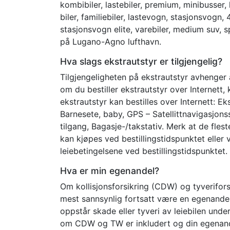
kombibiler, lastebiler, premium, minibusser, 
biler, familiebiler, lastevogn, stasjonsvogn, 4x
stasjonsvogn elite, varebiler, medium suv, s
på Lugano-Agno lufthavn.
Hva slags ekstrautstyr er tilgjengelig?
Tilgjengeligheten på ekstrautstyr avhenger 
om du bestiller ekstrautstyr over Internett,
ekstrautstyr kan bestilles over Internett: Ek
Barnesete, baby, GPS – Satellittnavigasjonss
tilgang, Bagasje-/takstativ. Merk at de flest
kan kjøpes ved bestillingstidspunktet eller 
leiebetingelsene ved bestillingstidspunktet.
Hva er min egenandel?
Om kollisjonsforsikring (CDW) og tyveriforsik
mest sannsynlig fortsatt være en egenandel
oppstår skade eller tyveri av leiebilen und
om CDW og TW er inkludert og din egenande