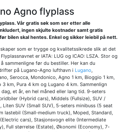
gano Agno flyplass
yplass. Vår gratis søk som ser etter alle
nkludert, ingen skjulte kostnader samt gratis
ør bilen skal hentes. Enkel og sikker leiebil på nett.
elskaper som er trygge og kvalitetssikrede slik at det
. Flyplassnavnet er IATA: LUG og ICAO: LSZA. Stor og
g å sammenligne før du bestiller. Her kan du
edrifter på Lugano-Agno lufthavn i
Lugano
,
ano, Serocca, Mondonico, Agno 1 km, Bioggio 1 km,
 3 km, Pura 4 km og Lugano 4 km. Sammenlign
 dag, et år, en hel måned eller lang tid. 9-seters
idbiler (Hybrid cars), Middels (Fullsize), SUV /
), Liten SUV (Small SUV), 5-seters minibuss (5 seat
um lastebil (Small-medium truck), Moped, Standard,
(Electric cars), Stasjonsvogn elite (Intermediate
y), Full størrelse (Estate), Økonomi (Economy), 7-