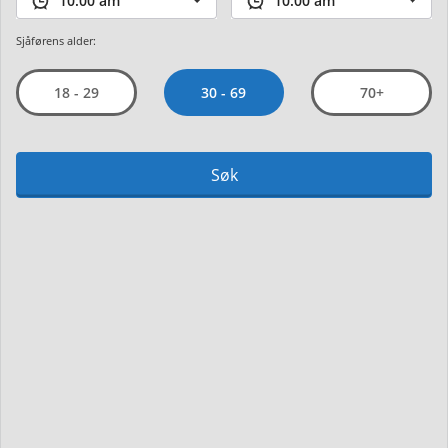
Sjåførens alder:
30 - 69
18 - 29
70+
Søk