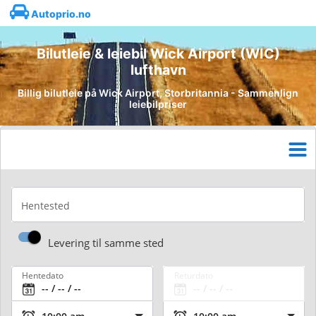
Autoprio.no
Bilutleie & leiebil Wick Airport (WIC)
lufthavn
Billig bilutleie på Wick Airport, Storbritannia - Sammenlign
leiebilpriser
Hentested
Levering til samme sted
Hentedato
Returdato