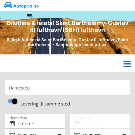
Autoprio.no
Bilutleie & leiebil Saint Barthélemy-Gustav
III lufthavn (SBH) lufthavn
Billig bilutleie på Saint Barthélemy-Gustav III lufthavn, Saint
Barthelemy - Sammenlign leiebilpriser
Hentested
Levering til samme sted
Hentedato
Returdato