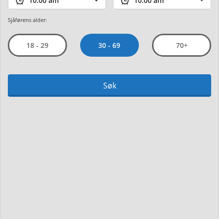
Sjåførens alder:
30 - 69
18 - 29
70+
Søk