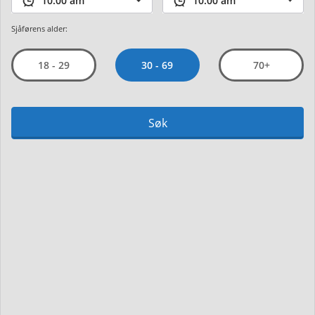
Sjåførens alder:
30 - 69
18 - 29
70+
Søk