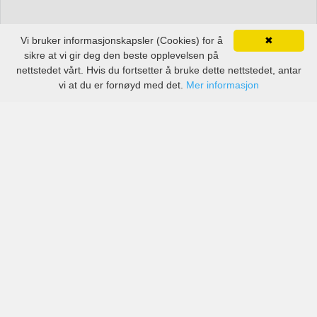
Vi bruker informasjonskapsler (Cookies) for å
✖
sikre at vi gir deg den beste opplevelsen på
nettstedet vårt. Hvis du fortsetter å bruke dette nettstedet, antar
vi at du er fornøyd med det.
Mer informasjon
Priser fra anerkjente selskaper, men også små lokale
selskaper i Groningen lufthavn