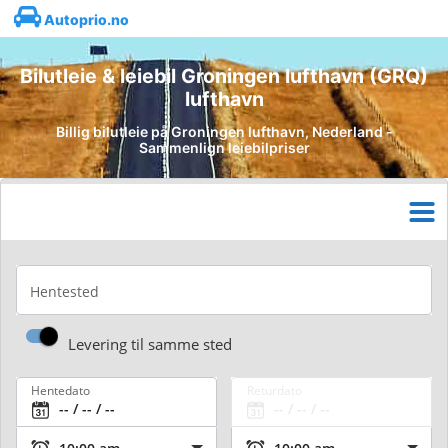
Autoprio.no
Bilutleie & leiebil Groningen lufthavn (GRQ)
lufthavn
Billig bilutleie på Groningen lufthavn, Nederland -
Sammenlign leiebilpriser
Hentested
Levering til samme sted
Hentedato
Returdato