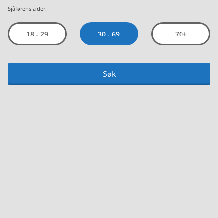
Sjåførens alder:
30 - 69
18 - 29
70+
Søk