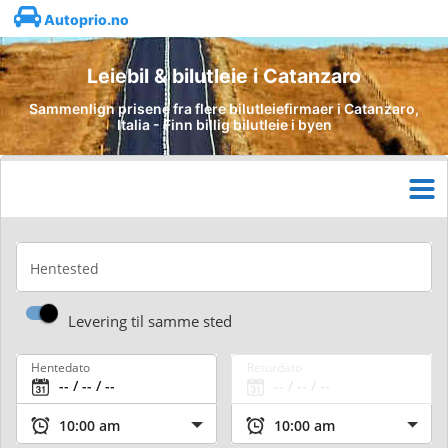
Autoprio.no
Leiebil & bilutleie i Catanzaro
Sammenlign prisene fra flere bilutleiefirmaer i Catanzaro,
Italia - Finn billig bilutleie i byen
Hentested
Levering til samme sted
Hentedato
Returdato