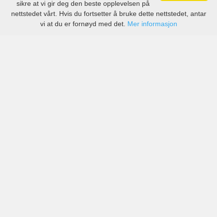
sikre at vi gir deg den beste opplevelsen på
nettstedet vårt. Hvis du fortsetter å bruke dette nettstedet, antar
vi at du er fornøyd med det.
Mer informasjon
Priser fra anerkjente selskaper, men også små lokale
selskaper i Paros lufthavn