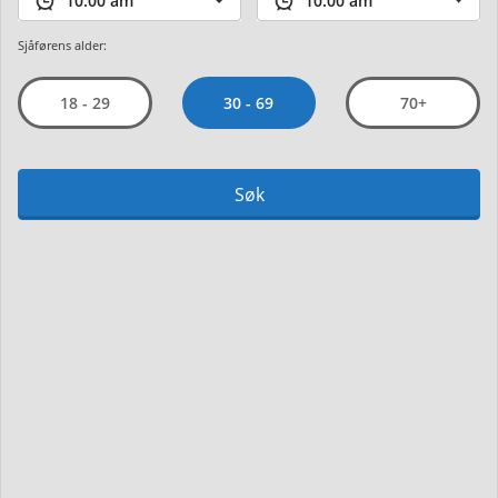
Sjåførens alder:
30 - 69
18 - 29
70+
Søk