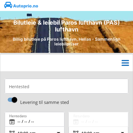
Autoprio.no
Bilutleie & leiebil Paros lufthavn (PAS)
lufthavn
Billig bilutleie på Paros lufthavn, Hellas - Sammenlign
leiebilpriser
Hentested
Levering til samme sted
Hentedato
Returdato