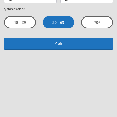
Sjåførens alder:
30 - 69
18 - 29
70+
Søk