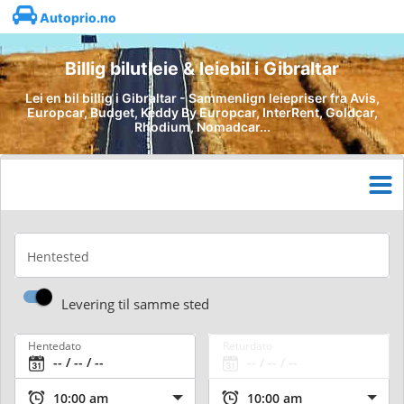
Autoprio.no
Billig bilutleie & leiebil i Gibraltar
Lei en bil billig i Gibraltar - Sammenlign leiepriser fra Avis,
Europcar, Budget, Keddy By Europcar, InterRent, Goldcar,
Rhodium, Nomadcar...
Hentested
Levering til samme sted
Hentedato
Returdato