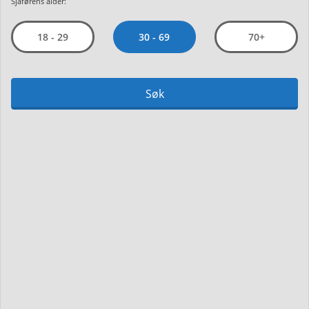
Sjåførens alder:
30 - 69
18 - 29
70+
Søk