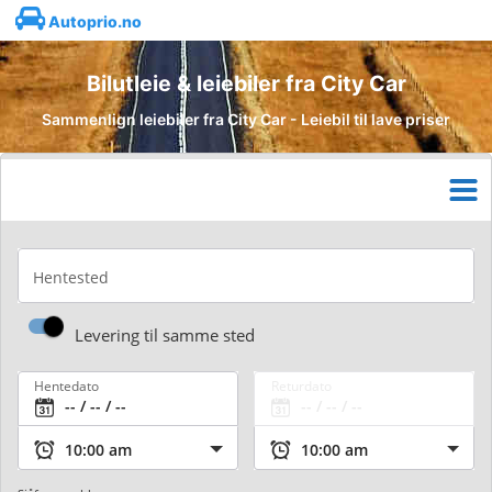
Autoprio.no
Bilutleie & leiebiler fra City Car
Sammenlign leiebiler fra City Car - Leiebil til lave priser
Hentested
Levering til samme sted
Hentedato
Returdato